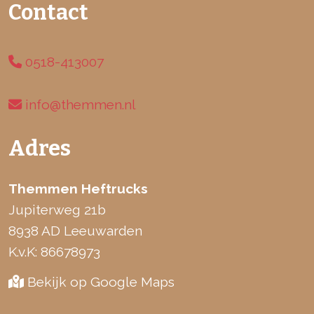
Contact
0518-413007
info@themmen.nl
Adres
Themmen Heftrucks
Jupiterweg 21b
8938 AD Leeuwarden
K.v.K: 86678973
Bekijk op Google Maps